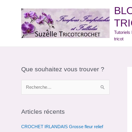
Aller
BL
au
contenu
TRI
Tutoriel
tricot
Que souhaitez vous trouver ?
R
e
c
h
Articles récents
e
CROCHET IRLANDAIS Grosse fleur relief
r