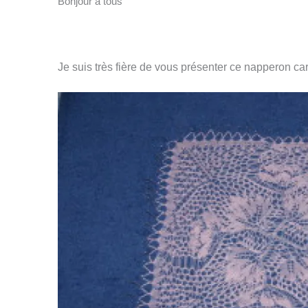
Bonjour à tous
Je suis très fière de vous présenter ce napperon car