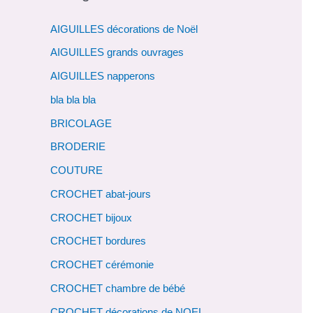
i
AIGUILLES décorations de Noël
v
AIGUILLES grands ouvrages
e
AIGUILLES napperons
s
bla bla bla
BRICOLAGE
BRODERIE
COUTURE
CROCHET abat-jours
CROCHET bijoux
CROCHET bordures
CROCHET cérémonie
CROCHET chambre de bébé
CROCHET décorations de NOEL